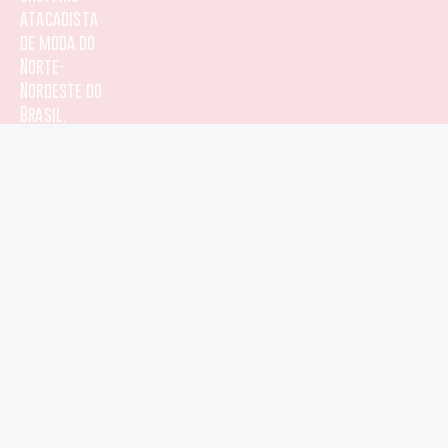
b
s
a
u
atacadista
de moda do
o
a
g
b
Norte-
Nordeste do
o
p
r
e
Brasil.
k
p
a
-
m
f