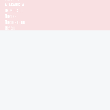
b
s
a
u
atacadista
de moda do
o
a
g
b
Norte-
Nordeste do
o
p
r
e
Brasil.
k
p
a
-
m
f