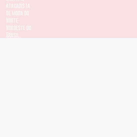
b
s
a
u
atacadista
de moda do
o
a
g
b
Norte-
Nordeste do
o
p
r
e
Brasil.
k
p
a
-
m
f