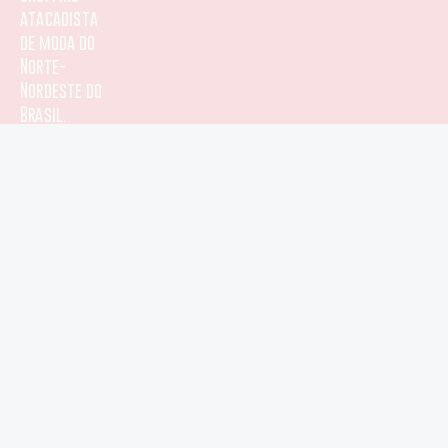
b
s
a
u
atacadista
de moda do
o
a
g
b
Norte-
Nordeste do
o
p
r
e
Brasil.
k
p
a
-
m
f