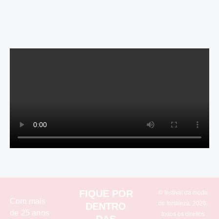
FIQUE POR
© festival da moda
Com mais
de fortaleza. 2026.
DENTRO
de 25 anos
todos os direitos