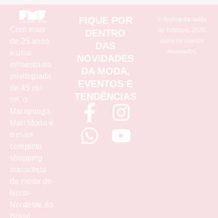
FIQUE POR
© festival da moda
Com mais
de fortaleza. 2026.
DENTRO
de 25 anos
todos os direitos
DAS
reservados.
e uma
NOVIDADES
infraestrutra
DA MODA,
privilegiada
EVENTOS E
de 45 mil
TENDÊNCIAS
m², o
F
W
I
Y
Maraponga
Mart Moda é
a
h
n
o
o mais
c
a
s
u
completo
shopping
e
t
t
t
atacadista
de moda do
b
s
a
u
Norte-
o
a
g
b
Nordeste do
Brasil.