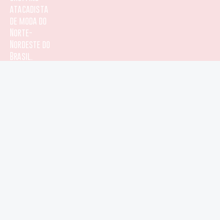
b
s
a
u
atacadista
de moda do
o
a
g
b
Norte-
Nordeste do
o
p
r
e
Brasil.
k
p
a
-
m
f